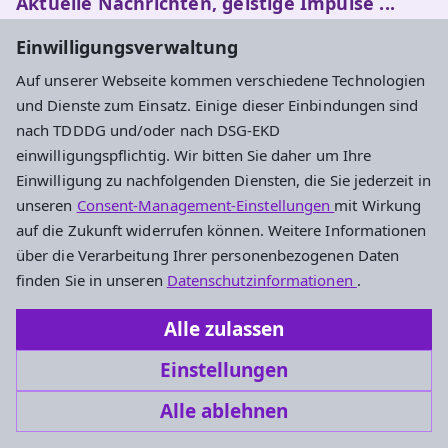
Aktuelle Nachrichten, geistige Impulse ...
Einwilligungsverwaltung
Newsletter entdecken
Auf unserer Webseite kommen verschiedene Technologien
und Dienste zum Einsatz. Einige dieser Einbindungen sind
nach TDDDG und/oder nach DSG-EKD
Adresse
einwilligungspflichtig. Wir bitten Sie daher um Ihre
Einwilligung zu nachfolgenden Diensten, die Sie jederzeit in
Evangelisches Dekanat Rheingau-Taunus
unseren
Consent-Management-Einstellungen
mit Wirkung
Aarstraße 44
auf die Zukunft widerrufen können. Weitere Informationen
65232 Taunusstein
über die Verarbeitung Ihrer personenbezogenen Daten
Tel. 06128-48 88 27
finden Sie in unseren
Datenschutzinformationen
.
Fax 06128-48 88 29
Alle zulassen
oeffentlichkeitsarbeit.rt@ekhn.de
Einstellungen
Alle ablehnen