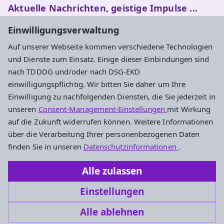
Aktuelle Nachrichten, geistige Impulse ...
Einwilligungsverwaltung
Newsletter entdecken
Auf unserer Webseite kommen verschiedene Technologien
und Dienste zum Einsatz. Einige dieser Einbindungen sind
nach TDDDG und/oder nach DSG-EKD
Adresse
einwilligungspflichtig. Wir bitten Sie daher um Ihre
Einwilligung zu nachfolgenden Diensten, die Sie jederzeit in
Evangelisches Dekanat Rheingau-Taunus
unseren
Consent-Management-Einstellungen
mit Wirkung
Aarstraße 44
auf die Zukunft widerrufen können. Weitere Informationen
65232 Taunusstein
über die Verarbeitung Ihrer personenbezogenen Daten
Tel. 06128-48 88 27
finden Sie in unseren
Datenschutzinformationen
.
Fax 06128-48 88 29
Alle zulassen
oeffentlichkeitsarbeit.rt@ekhn.de
Einstellungen
Alle ablehnen