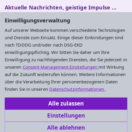
Aktuelle Nachrichten, geistige Impulse ...
Einwilligungsverwaltung
Newsletter entdecken
Auf unserer Webseite kommen verschiedene Technologien
und Dienste zum Einsatz. Einige dieser Einbindungen sind
nach TDDDG und/oder nach DSG-EKD
Adresse
einwilligungspflichtig. Wir bitten Sie daher um Ihre
Einwilligung zu nachfolgenden Diensten, die Sie jederzeit in
Evangelisches Dekanat Rheingau-Taunus
unseren
Consent-Management-Einstellungen
mit Wirkung
Aarstraße 44
auf die Zukunft widerrufen können. Weitere Informationen
65232 Taunusstein
über die Verarbeitung Ihrer personenbezogenen Daten
Tel. 06128-48 88 27
finden Sie in unseren
Datenschutzinformationen
.
Fax 06128-48 88 29
Alle zulassen
oeffentlichkeitsarbeit.rt@ekhn.de
Einstellungen
Alle ablehnen