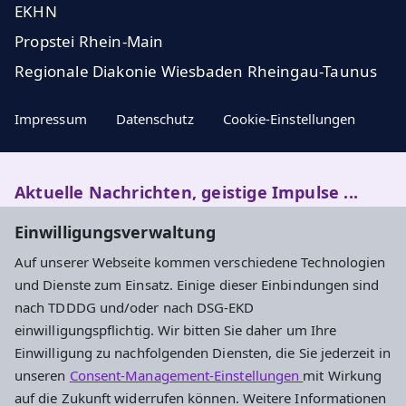
EKHN
Propstei Rhein-Main
Regionale Diakonie Wiesbaden Rheingau-Taunus
Impressum
Datenschutz
Cookie-Einstellungen
Aktuelle Nachrichten, geistige Impulse ...
Einwilligungsverwaltung
Newsletter entdecken
Auf unserer Webseite kommen verschiedene Technologien
und Dienste zum Einsatz. Einige dieser Einbindungen sind
nach TDDDG und/oder nach DSG-EKD
Adresse
einwilligungspflichtig. Wir bitten Sie daher um Ihre
Einwilligung zu nachfolgenden Diensten, die Sie jederzeit in
Evangelisches Dekanat Rheingau-Taunus
unseren
Consent-Management-Einstellungen
mit Wirkung
Aarstraße 44
auf die Zukunft widerrufen können. Weitere Informationen
65232 Taunusstein