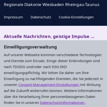
Regionale Diakonie Wiesbaden Rheingau-Taunus
Impressum
Datenschutz
Cookie-Einstellungen
Aktuelle Nachrichten, geistige Impulse ...
Einwilligungsverwaltung
Newsletter entdecken
Auf unserer Webseite kommen verschiedene Technologien
und Dienste zum Einsatz. Einige dieser Einbindungen sind
nach TDDDG und/oder nach DSG-EKD
Adresse
einwilligungspflichtig. Wir bitten Sie daher um Ihre
Einwilligung zu nachfolgenden Diensten, die Sie jederzeit in
Evangelisches Dekanat Rheingau-Taunus
unseren
Consent-Management-Einstellungen
mit Wirkung
Aarstraße 44
auf die Zukunft widerrufen können. Weitere Informationen
65232 Taunusstein
über die Verarbeitung Ihrer personenbezogenen Daten
Tel. 06128-48 88 27
finden Sie in unseren
Datenschutzinformationen
.
Fax 06128-48 88 29