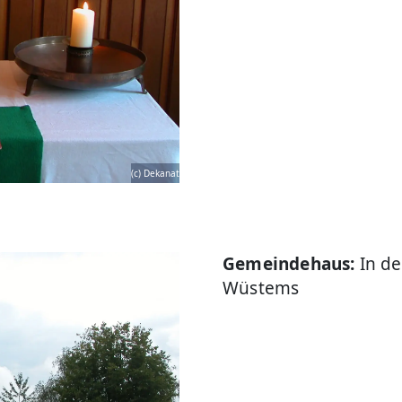
(c) Dekanat
Gemeindehaus:
In de
Wüstems