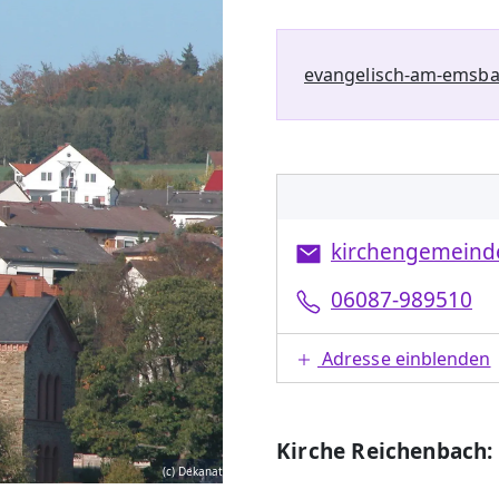
evangelisch-am-emsba
kirchengemeinde
06087-989510
Adresse einblenden
Kirche Reichenbach:
(c) Dekanat