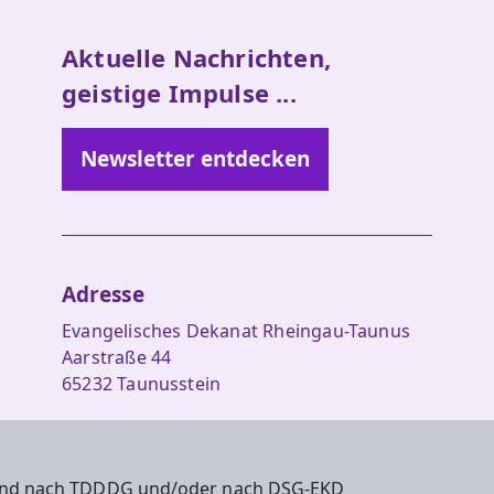
Aktuelle Nachrichten,
geistige Impulse ...
Newsletter entdecken
Adresse
Evangelisches Dekanat Rheingau-Taunus
Aarstraße 44
65232 Taunusstein
Tel. 06128-48 88 27
Fax 06128-48 88 29
 sind nach TDDDG und/oder nach DSG-EKD