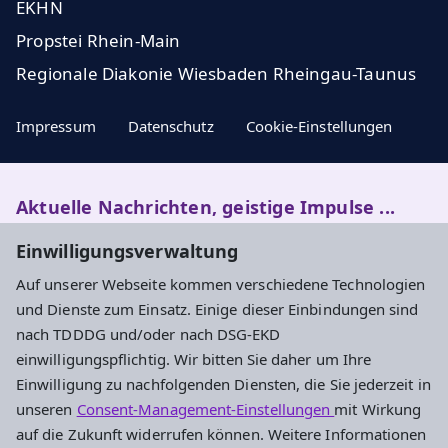
EKHN
Propstei Rhein-Main
Regionale Diakonie Wiesbaden Rheingau-Taunus
Impressum
Datenschutz
Cookie-Einstellungen
Aktuelle Nachrichten, geistige Impulse ...
Einwilligungsverwaltung
Newsletter entdecken
Auf unserer Webseite kommen verschiedene Technologien
und Dienste zum Einsatz. Einige dieser Einbindungen sind
nach TDDDG und/oder nach DSG-EKD
Adresse
einwilligungspflichtig. Wir bitten Sie daher um Ihre
Einwilligung zu nachfolgenden Diensten, die Sie jederzeit in
Evangelisches Dekanat Rheingau-Taunus
unseren
Consent-Management-Einstellungen
mit Wirkung
Aarstraße 44
auf die Zukunft widerrufen können. Weitere Informationen
65232 Taunusstein