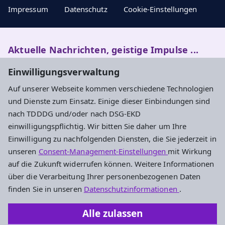
Impressum
Datenschutz
Cookie-Einstellungen
Aktuelle Nachrichten, geistige Impulse ...
Einwilligungsverwaltung
Newsletter entdecken
Auf unserer Webseite kommen verschiedene Technologien
und Dienste zum Einsatz. Einige dieser Einbindungen sind
nach TDDDG und/oder nach DSG-EKD
Adresse
einwilligungspflichtig. Wir bitten Sie daher um Ihre
Einwilligung zu nachfolgenden Diensten, die Sie jederzeit in
Evangelisches Dekanat Rheingau-Taunus
unseren
Consent-Management-Einstellungen
mit Wirkung
Aarstraße 44
auf die Zukunft widerrufen können. Weitere Informationen
65232 Taunusstein
über die Verarbeitung Ihrer personenbezogenen Daten
Tel. 06128-48 88 27
finden Sie in unseren
Datenschutzinformationen
.
Fax 06128-48 88 29
Alle zulassen
oeffentlichkeitsarbeit.rt@ekhn.de