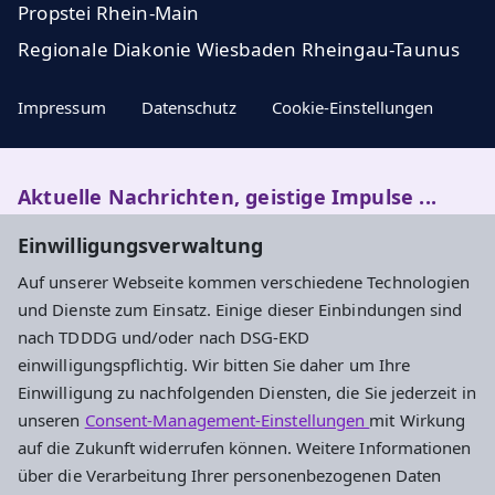
Propstei Rhein-Main
Regionale Diakonie Wiesbaden Rheingau-Taunus
Impressum
Datenschutz
Cookie-Einstellungen
Aktuelle Nachrichten, geistige Impulse ...
Einwilligungsverwaltung
Newsletter entdecken
Auf unserer Webseite kommen verschiedene Technologien
und Dienste zum Einsatz. Einige dieser Einbindungen sind
nach TDDDG und/oder nach DSG-EKD
Adresse
einwilligungspflichtig. Wir bitten Sie daher um Ihre
Einwilligung zu nachfolgenden Diensten, die Sie jederzeit in
Evangelisches Dekanat Rheingau-Taunus
unseren
Consent-Management-Einstellungen
mit Wirkung
Aarstraße 44
auf die Zukunft widerrufen können. Weitere Informationen
65232 Taunusstein
über die Verarbeitung Ihrer personenbezogenen Daten